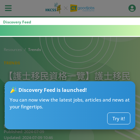
Discovery Feed
Resources
Trends
TRENDS
【護士移民資格一覽】護士移民
邊個國家最着數？比較英國、美
Discovery Feed is launched!
國、澳洲、新西蘭及加拿大移民
You can now view the latest jobs, articles and news at
your fingertips.
方法及申請程序
Try it!
CTgoodjobs’ Editor
Published:
2024-07-09
Updated:
2024-07-09 10:46