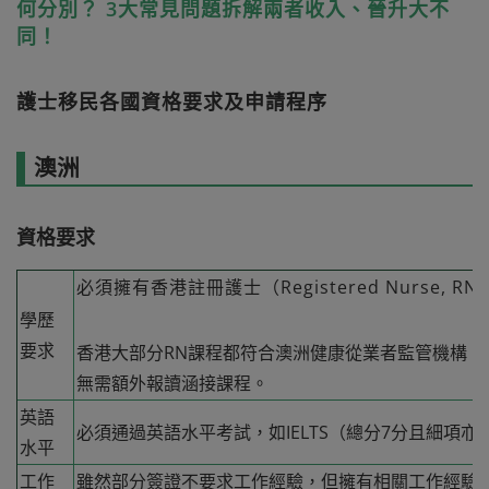
何分別？ 3大常見問題拆解兩者收入、晉升大不
同！
護士移民各國資格要求及申請程序
澳洲
資格要求
必須擁有香港註冊護士（Registered Nurse, R
學歷
要求
香港大部分RN課程都符合澳洲健康從業者監管機構（A
無需額外報讀涵接課程。
英語
必須通過英語水平考試，如IELTS（總分7分且細項亦最
水平
工作
雖然部分簽證不要求工作經驗，但擁有相關工作經驗