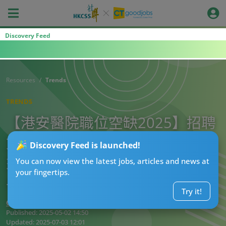
Discovery Feed
Resources
Trends
TRENDS
【港安醫院職位空缺2025】招聘
文員 符合1條件即獲優先考慮 只
Discovery Feed is launched!
須DSE畢業 主責辦理病人出入院
You can now view the latest jobs, articles and news at
your fingertips.
手續
Try it!
CTgoodjobs’ Editor
Published:
2025-05-02 14:50
Updated:
2025-07-03 12:01