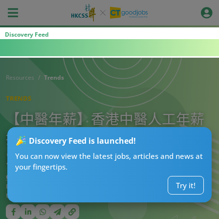
Discovery Feed
Resources
Trends
TRENDS
【中醫年薪】香港中醫人工年薪
揭秘！極少人賺到呢個數？網民
Discovery Feed is launched!
震驚：護士搵得仲多！
You can now view the latest jobs, articles and news at
your fingertips.
CTgoodjobs’ Editor
Try it!
Published:
2025-06-04 07:15
Updated:
2025-06-04 07:15