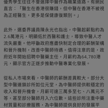
優秀學生往往不會選擇中醫作為職業道路。有網民
直言：「醫生在香港很賺錢，但中醫在香港不被視
為正經醫生，更多是保健康復類別。」
此外，選委界議員陳永光也指出，中醫起薪點約為
2.6萬港元，明顯低於西醫和護士，導致中醫人才
流失嚴重。他呼籲政府應盡快制定合理的薪酬架構
和晉升機制，改善中醫師待遇。值得注意的是，政
府近年開始招聘中醫藥主任，月薪約為64,780港
元，顯示官方正逐步推動中醫專業化發展。
從私人市場來看，中醫師的薪酬差異較大。部分大
型中醫連鎖診所如位元堂，為中醫師提供較穩定的
收入和晉升機會，月薪可達三萬多至七、八萬元不
等，甚至部分醫師月入六位數。這些診所注重中藥
材質量和診療服務，為中醫師提供良好的發展平