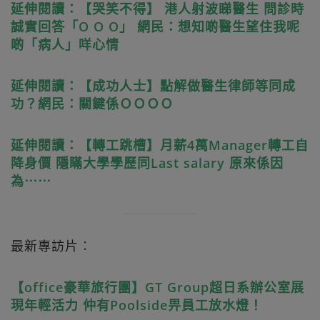
延伸閱讀：【哭笑不得】 港人射波睇醫生 問診時
誠實回答「O O O」 網民：想知啲醫生望住我呢
啲「病人」咩心情
延伸閱讀：【成功人士】點解做醫生律師等同成
功？網民：關鍵係ＯＯＯＯ
延伸閱讀：【轉工跳槽】月薪4萬Manager轉工自
降身價 隱瞞大學學歷同Last salary 原來係因
為⋯⋯
最新專訪片︰
【office豪華旅行團】GT Group超日系辦公室展
現年輕活力 仲有Poolside畀員工放水燈！