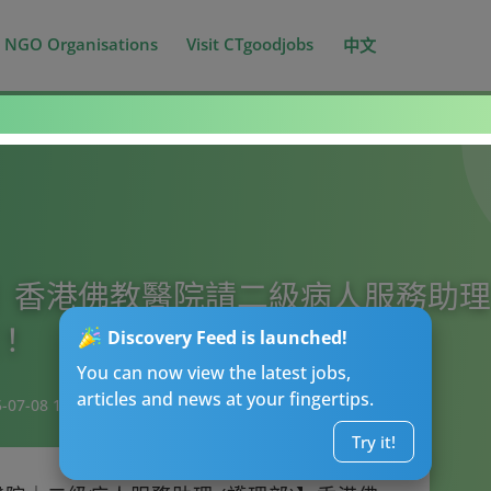
NGO Organisations
Visit CTgoodjobs
中文
】香港佛教醫院請二級病人服務助理 
歷！
Discovery Feed is launched!
You can now view the latest jobs,
articles and news at your fingertips.
-07-08 18:45
Try it!