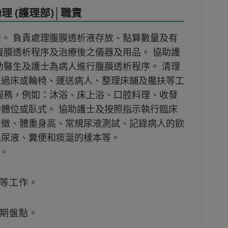
 (護理部)│職責
。 負責處理腹膜透析液存放、點算數量及有
腹膜透析程序及治療後之儀器及用品。 協助護
助醫生及護士為病人進行腹膜透析程序。 清理
人過床或輪椅、運送病人、整理床舖及攙扶等工
服務，例如：沐浴、床上浴、口腔料理、收發
體位或臥式。 協助護士及按照指示執行臨床
表徵、體重身高、常規尿液測試、記錄病人的飲
集尿液、糞便和痰涎的樣本等。
。
等工作。
期盤點。