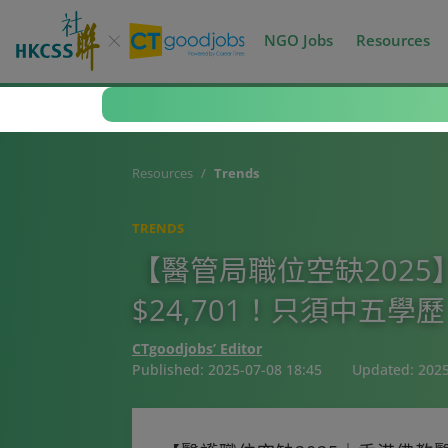
NGO Jobs
Resources
Resources
Trends
TRENDS
【醫管局職位空缺2025
$24,701！只須中五學
CTgoodjobs’ Editor
Published:
2025-07-08 18:45
Updated:
2025