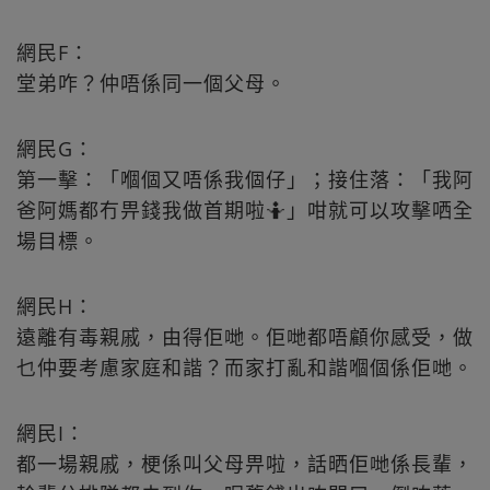
網民F：
堂弟咋？仲唔係同一個父母。
網民G：
第一擊：「嗰個又唔係我個仔」；接住落：「我阿
爸阿媽都冇畀錢我做首期啦🤷」咁就可以攻擊哂全
場目標。
網民H：
遠離有毒親戚，由得佢哋。佢哋都唔顧你感受，做
乜仲要考慮家庭和諧？而家打亂和諧嗰個係佢哋。
網民I：
都一場親戚，梗係叫父母畀啦，話晒佢哋係長輩，