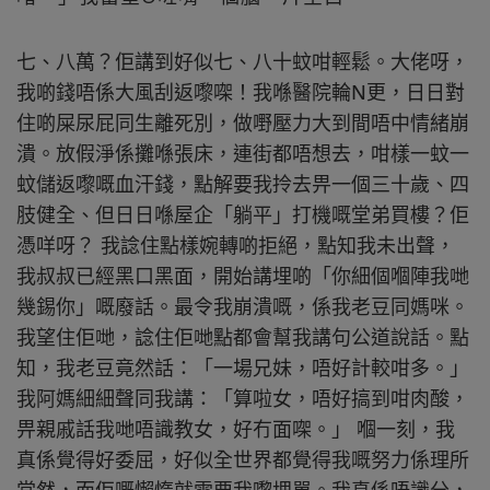
七、八萬？佢講到好似七、八十蚊咁輕鬆。大佬呀，
我啲錢唔係大風刮返嚟㗎！我喺醫院輪N更，日日對
住啲屎尿屁同生離死別，做嘢壓力大到間唔中情緒崩
潰。放假淨係攤喺張床，連街都唔想去，咁樣一蚊一
蚊儲返嚟嘅血汗錢，點解要我拎去畀一個三十歲、四
肢健全、但日日喺屋企「躺平」打機嘅堂弟買樓？佢
憑咩呀？ 我諗住點樣婉轉啲拒絕，點知我未出聲，
我叔叔已經黑口黑面，開始講埋啲「你細個嗰陣我哋
幾錫你」嘅廢話。最令我崩潰嘅，係我老豆同媽咪。
我望住佢哋，諗住佢哋點都會幫我講句公道說話。點
知，我老豆竟然話：「一場兄妹，唔好計較咁多。」
我阿媽細細聲同我講：「算啦女，唔好搞到咁肉酸，
畀親戚話我哋唔識教女，好冇面㗎。」 嗰一刻，我
真係覺得好委屈，好似全世界都覺得我嘅努力係理所