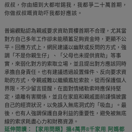
叔叔，你由細到大都咁錫我，我都爭二十萬首期，
你做叔叔嘅資助吓我都好應該。
普遍觀點認為親戚要求資助買樓首期不合理，尤其當
對方自己多年工作卻未能積蓄足夠資金時，更顯不公
平。回應方式上，網民建議以幽默或反問的方式，強
調「不是你親生仔」、「父母也未提供資助」等事
實，來弱化對方的索取立場，並且提出對方應該同時
承擔自身責任。也有建議透過設置條件、反向要求資
助的方式，令親戚難以繼續尷尬索款，從而保護個人
界限。不少留言提醒，在面對情緒勒索時應保持堅
定，遠離有害關係，並且在家庭和親戚面前謹慎披露
自己的經濟狀況，以免誤入無底洞式的「吸血」。最
後，也有人強調保護自身利益的重要性，避免被無底
線的索求耗盡心力和財務資源。
延伸閱讀：【家用問題】搵4萬畀8千家用 阿媽都