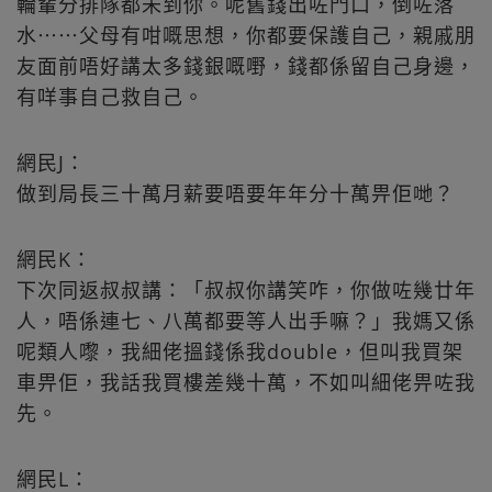
輪輩分排隊都未到你。呢舊錢出咗門口，倒咗落
水⋯⋯父母有咁嘅思想，你都要保護自己，親戚朋
友面前唔好講太多錢銀嘅嘢，錢都係留自己身邊，
有咩事自己救自己。
網民J：
做到局長三十萬月薪要唔要年年分十萬畀佢哋？
網民K：
下次同返叔叔講：「叔叔你講笑咋，你做咗幾廿年
人，唔係連七、八萬都要等人出手嘛？」我媽又係
呢類人嚟，我細佬搵錢係我double，但叫我買架
車畀佢，我話我買樓差幾十萬，不如叫細佬畀咗我
先。
網民L：