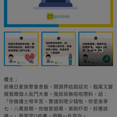
+
53
樓主：
前幾日家族聚會食飯，開頭畀姑姐話完，臨尾又變
做我嘅個人批鬥大會。我叔叔無啦啦嚟料，話：
「你做護士咁辛苦，實儲到唔少錢啦，你堂弟爭
七、八萬首期，你做家姐嘅，資助吓佢，好應該
啫。」我當堂O咗嘴，個腦一片空白。