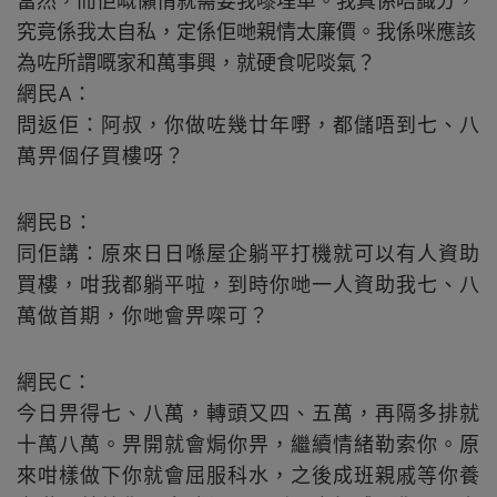
當然，而佢嘅懶惰就需要我嚟埋單。我真係唔識分，
究竟係我太自私，定係佢哋親情太廉價。我係咪應該
為咗所謂嘅家和萬事興，就硬食呢啖氣？
網民A：
問返佢：阿叔，你做咗幾廿年嘢，都儲唔到七、八
萬畀個仔買樓呀？
網民B：
同佢講：原來日日喺屋企躺平打機就可以有人資助
買樓，咁我都躺平啦，到時你哋一人資助我七、八
萬做首期，你哋會畀㗎可？
網民C：
今日畀得七、八萬，轉頭又四、五萬，再隔多排就
十萬八萬。畀開就會焗你畀，繼續情緒勒索你。原
來咁樣做下你就會屈服科水，之後成班親戚等你養