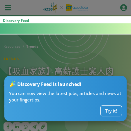
Discovery Feed
Resources
Trends
TRENDS
【吸血家族】高薪護士變人肉
ATM！親戚要求資助買樓首期 網
Discovery Feed is launched!
民教體面拒絕大法！
You can now view the latest jobs, articles and news at
your fingertips.
CTgoodjobs’ Editor
Try it!
Published:
2025-08-17 21:15
Updated:
2025-08-17 21:15