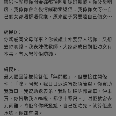
㗎啦～就算你開金礦都頂唔到呢班親戚。你父母嗰
度，我係你會之後情緒勒索返佢：我係你女呀～自
己個女都唔撐唔保護，原來面子緊要過自己個女～
網民D：
你親戚同父母咩事？你做護士仲要畀人話你，又想
笠你啲錢。我表妹做教師，大家都成日讚佢叻女有
本事，冇人想笠佢啲錢。
網民E：
最大體回答梗係答佢「無問題」，但要接住開條
件：「嗱，阿叔，我日日返通宵都唔簡單，你資助
我買車，我資助返表弟。我啱啱睇咗部電車，仲未
買，你資助我20%啦，都係十零萬。」咁佢就會去
到兩難，將佢令你嘅尷尬，自己尷咗先。就算佢應
承咗，你都有賺。