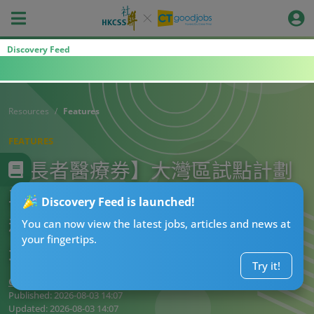
Discovery Feed
Resources
Features
FEATURES
【長者醫療券】大灣區試點計劃
再增4間醫院！8大專科中醫/骨
Discovery Feed is launched!
科/皮膚科全包！即睇試點機構及
You can now view the latest jobs, articles and news at
your fingertips.
地址
Try it!
CT熱話管理員
Published:
2026-08-03 14:07
Updated:
2026-08-03 14:07