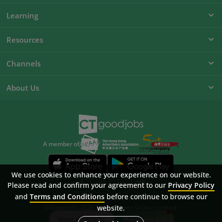
Learning
Resources
Channels
About Us
A member of
We use cookies to enhance your experience on our website.
Please read and confirm your agreement to our
Privacy Policy
and
Terms and Conditions
before continue to browse our
Sitemap
FAQ
Privacy Policy
Terms & Conditions
© Copyright 2026 Career Times Online Limited.
website.
All rights reserved.
Next Article
Explore Job