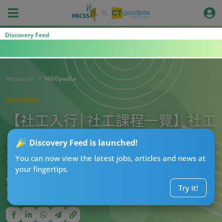
Discovery Feed
Resources
NGOpedia
NGOPEDIA
【社工入行│社工課程一覽】社工
工作唔係你諗咁簡單！一文睇晒
Discovery Feed is launched!
社工工作內容、人工及社工課程
You can now view the latest jobs, articles and news at
your fingertips.
CTgoodjobs’ Editor
Try it!
Published:
2025-02-28
Updated:
2025-03-03 19:12