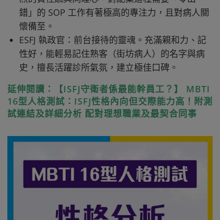
錯」的 SOP 工作有著極高的專注力，且對病人關
懷備至。
ESFJ 執政官：前台接待的靈魂。充滿親和力、記
性好，能輕易記住熟客（街坊病人）的名字與病
史，擅長活躍診所氣氛，建立極佳口碑。
延伸閱讀：【ISFJ守衛者係最能幹員工？】 MBTI
16型人格測試：ISFJ性格內向但交際能力高！附測
試連結及詳細分析 配對理想職業及最契合同事