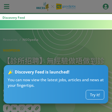
Discovery Feed
Resources
NGOpedia
NGOPEDIA
【診所招聘】無經驗做唔做到診
所助護？兼職、全職最新空缺！
Discovery Feed is launched!
附入行條件/工作內容
You can now view the latest jobs, articles and news at
your fingertips.
CT搵工偵探
Try it!
Published:
2026-08-04 19:37
Updated:
2026-08-04 19:37