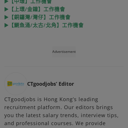
▶️【中環】工作機會
▶️【上環/金鐘】工作機會
▶️【銅鑼灣/灣仔】工作機會
▶️【鰂魚涌/太古/北角】工作機會
Advertisement
CTgoodjobs’ Editor
CTgoodjobs is Hong Kong’s leading
recruitment platform. Our editors brings
you the latest salary trends, interview tips,
and professional courses. We provide