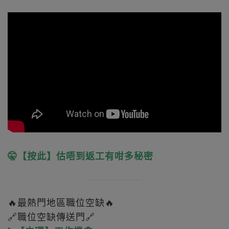
🤫【按此】估唔到返工有咁多秘密
🔥最熱門地區職位空缺🔥
🔗職位空缺傳送門🔗